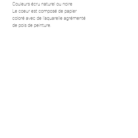
Couleurs écru naturel ou noire
Le coeur est composé de papier
coloré avec de l'aquarelle agrémenté
de pois de peinture.
Support rigide en carton.
Environ 44 cm.
Pièce unique.
Entièrement réalisée à la main.
EN PRÉCOMMANDE DÉLAI DE
FABRICATION D'ENVIRON 2
SEMAINES
Les photographies se veulent le plus
fidèles possibles aux produits mais
les couleurs peuvent varier d'un
écran à l'autre.
CGV
À PROPOS
CONTACT
INSTAGRAM