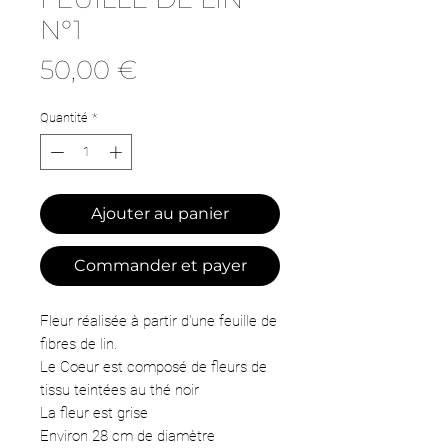
N°1
Prix
50,00 €
Quantité
*
Ajouter au panier
Commander et payer
Fleur réalisée à partir d'une feuille de
fibres de lin.
Le Coeur est composé de fleurs de
tissu teintées au thé noir
La fleur est grise
Environ 28 cm de diamètre