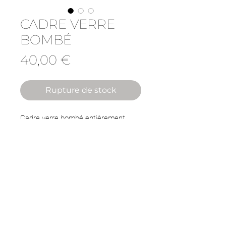
CADRE VERRE
BOMBÉ
Prix
40,00 €
Rupture de stock
Cadre verre bombé entièrement
réalisé partir d'objets et de matière
recyclée.
Cadre en plastique, coupons de tissu,
boutons de nacre.
43x31 cm
CGV
À PROPOS
CONTACT
INSTAGRAM